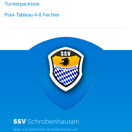
Turnierpackliste
Pool-Tableau 4-8 Fechter
SSV
Schrobenhausen
Spiel und Sportverein Schrobenhausen e.V