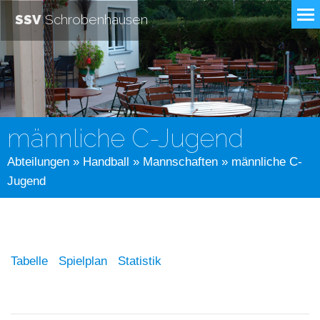
SSV
Schrobenhausen
männliche C-Jugend
Abteilungen
»
Handball
»
Mannschaften
» männliche C-
Jugend
Tabelle
Spielplan
Statistik