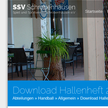
SSV
Schrobenhausen
Startseite
Spiel und Sportverein Schrobenhausen e.V
Download Hallenheft 
Abteilungen
»
Handball
»
Allgemein
» Download Halle