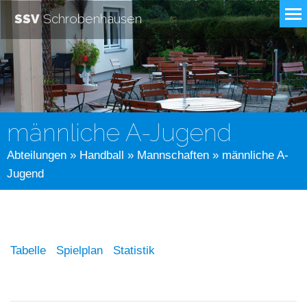
SSV
Schrobenhausen
männliche A-Jugend
Abteilungen
»
Handball
»
Mannschaften
» männliche A-
Jugend
Tabelle
Spielplan
Statistik